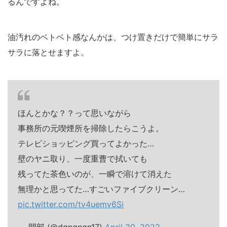
るんですよね。
油汚れのベトベト感なんかは、つけ置きだけで簡単にサラ
サラに落とせますよ。
ほんとかな？？って思いながら
事務所の元喫煙所を掃除したらこうよ。
テレビショッピング買ってよかった…
壁のヤニ取り、一度重曹で拭いても
残ってた茶色いのが、一瞬で溶けて消えた
無理かと思ってた…すごいファイブクリーン…
pic.twitter.com/tv4uemv6Si
— 間部 (@dqnqnqn17)
April 30, 2022