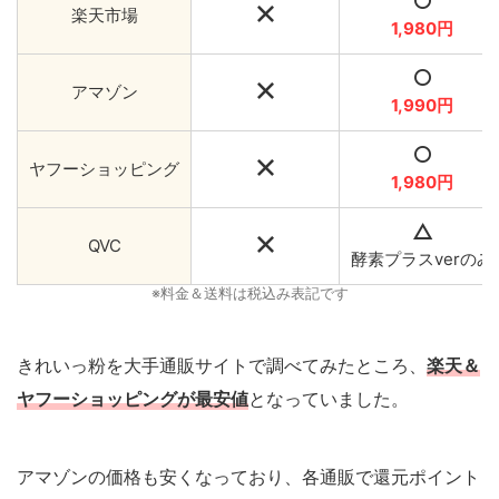
楽天市場
1,980円
アマゾン
1,990円
ヤフーショッピング
1,9
8
0
円
QVC
酵素プラスverのみ
※料金＆送料は税込み表記です
きれいっ粉を大手通販サイトで調べてみたところ、
楽天＆
ヤフーショッピングが最安値
となっていました。
アマゾンの価格も安くなっており、各通販で還元ポイント